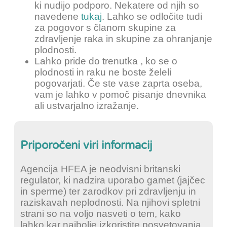
ki nudijo podporo. Nekatere od njih so
navedene
tukaj
. Lahko se odločite tudi
za pogovor s članom skupine za
zdravljenje raka in skupine za ohranjanje
plodnosti.
Lahko pride do trenutka , ko se o
plodnosti in raku ne boste želeli
pogovarjati. Če ste vase zaprta oseba,
vam je lahko v pomoč pisanje dnevnika
ali ustvarjalno izražanje.
Priporočeni viri informacij
Agencija HFEA je neodvisni britanski
regulator, ki nadzira uporabo gamet (jajčec
in sperme) ter zarodkov pri zdravljenju in
raziskavah neplodnosti. Na njihovi spletni
strani so na voljo nasveti o tem, kako
lahko kar najbolje izkoristite posvetovanja