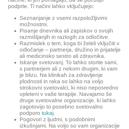
podprte. Ti načini lahko vključujejo:
Seznanjanje z vsemi razpoložljivimi
možnostmi.
Pisanje dnevnika ali zapiskov o svojih
razmišljanjih in razlogih za odločitve.
Razmislek o tem, koga bi želeli vključiti v
odločanje – partnerja, družino in prijatelje
ali medicinsko sestro ali zdravnika.
Iskanje svetovanj. To lahko storite sami,
s partnerjem ali z nekom drugim, ki vam
je blizu. Na klinikah za zdravljenje
plodnosti in raka so lahko na voljo
strokovni svetovalci, ki niso neposredno
vpleteni v vaše terapije. Navajamo še
druge svetovalne organizacije, ki lahko
zagotovijo to posebno svetovalno
podporo
tukaj
.
Pogovori z ljudmi, s podobnimi
izkušnjami. Na voljo so vam organizacije