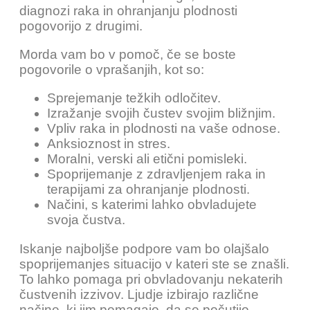
diagnozi raka in ohranjanju plodnosti
pogovorijo z drugimi.
Morda vam bo v pomoč, če se boste
pogovorile o vprašanjih, kot so:
Sprejemanje težkih odločitev.
Izražanje svojih čustev svojim bližnjim.
Vpliv raka in plodnosti na vaše odnose.
Anksioznost in stres.
Moralni, verski ali etični pomisleki.
Spoprijemanje z zdravljenjem raka in
terapijami za ohranjanje plodnosti.
Načini, s katerimi lahko obvladujete
svoja čustva.
Iskanje najboljše podpore vam bo olajšalo
spoprijemanjes situacijo v kateri ste se znašli.
To lahko pomaga pri obvladovanju nekaterih
čustvenih izzivov. Ljudje izbirajo različne
načine, ki jim pomagajo, da se počutijo