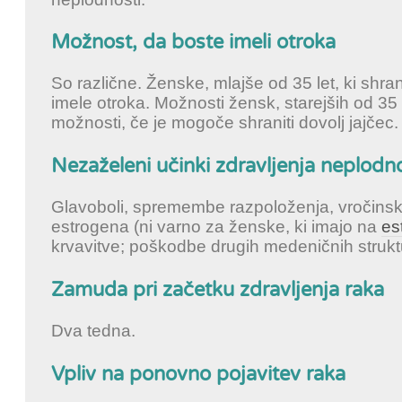
Možnost, da boste imeli otroka
So različne. Ženske, mlajše od 35 let, ki shra
imele otroka. Možnosti žensk, starejših od 35 
možnosti, če je mogoče shraniti dovolj jajčec.
Nezaželeni učinki zdravljenja neplodno
Glavoboli, spremembe razpoloženja, vročinski
estrogena (ni varno za ženske, ki imajo na
es
krvavitve; poškodbe drugih medeničnih strukt
Zamuda pri začetku zdravljenja raka
Dva tedna.
Vpliv na ponovno pojavitev raka