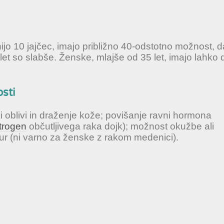
nijo 10 jajčec, imajo približno 40-odstotno možnost, 
let so slabše. Ženske, mlajše od 35 let, imajo lahko
sti
 oblivi in draženje kože; povišanje ravni hormona
trogen
občutljivega raka dojk); možnost okužbe ali
ur (ni varno za ženske z rakom medenici).