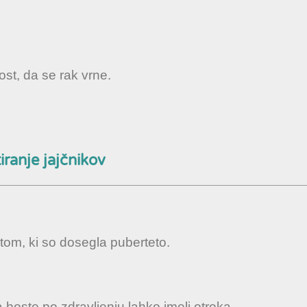
ost, da se rak vrne.
iranje jajčnikov
tom, ki so dosegla puberteto.
a boste po zdravljenju lahko imeli otroka.