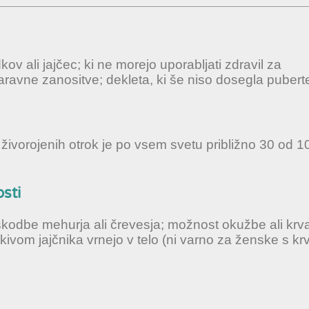
 ali jajčec; ki ne morejo uporabljati zdravil za
aravne zanositve; dekleta, ki še niso dosegla pubert
živorojenih otrok je po vsem svetu približno 30 od 1
sti
škodbe mehurja ali črevesja; možnost okužbe ali krva
ivom jajčnika vrnejo v telo (ni varno za ženske s kr