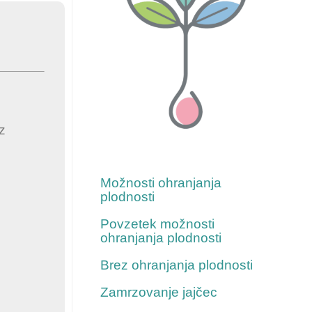
z
Za več informacij sledite
tem povezavam
Možnosti ohranjanja
plodnosti
Povzetek možnosti
ohranjanja plodnosti
Brez ohranjanja plodnosti
Zamrzovanje jajčec