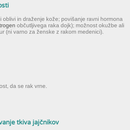
sti
 oblivi in draženje kože; povišanje ravni hormona
trogen
občutljivega raka dojk); možnost okužbe ali
ur (ni varno za ženske z rakom medenici).
ost, da se rak vrne.
anje tkiva jajčnikov