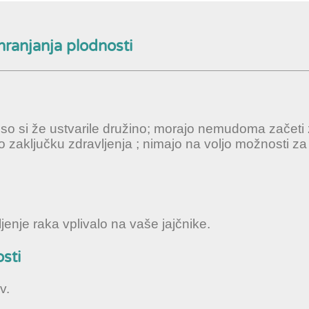
hranjanja plodnosti
ki so si že ustvarile družino; morajo nemudoma začeti 
o zaključku zdravljenja ; nimajo na voljo možnosti za
enje raka vplivalo na vaše jajčnike.
sti
v.