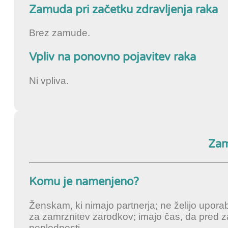
Zamuda pri začetku zdravljenja raka
Brez zamude.
Vpliv na ponovno pojavitev raka
Ni vpliva.
Zam
Komu je namenjeno?
Ženskam, ki nimajo partnerja; ne želijo uporab
za zamrznitev zarodkov; imajo čas, da pred za
neplodnosti.