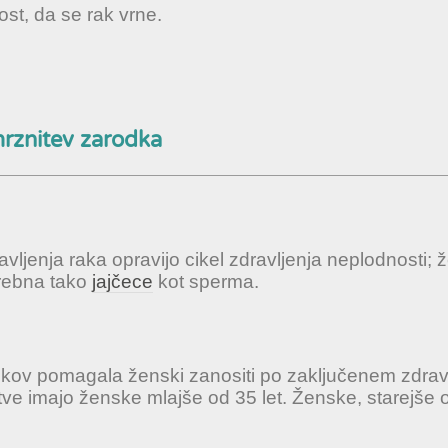
ost, da se rak vrne.
rznitev zarodka
ljenja raka opravijo cikel zdravljenja neplodnosti; 
trebna tako
jajčece
kot sperma.
dkov pomagala ženski zanositi po zaključenem zdrav
tve imajo ženske mlajše od 35 let. Ženske, starejše 