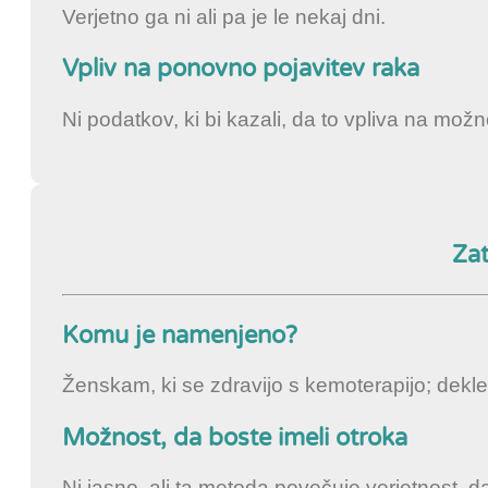
Verjetno ga ni ali pa je le nekaj dni.
Vpliv na ponovno pojavitev raka
Ni podatkov, ki bi kazali, da to vpliva na možn
Zat
Komu je namenjeno?
Ženskam, ki se zdravijo s kemoterapijo; dekle
Možnost, da boste imeli otroka
Ni jasno, ali ta metoda povečuje verjetnost, d