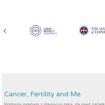
Cancer, Fertility and Me
Podpora osebam z diagnozo raka, da pred začetko