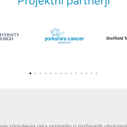
Projektni partnerji
m zdravljenja raka razmislijo o možnostih ohranjan