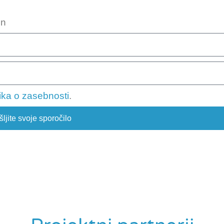
en
nika o zasebnosti
.
ljite svoje sporočilo