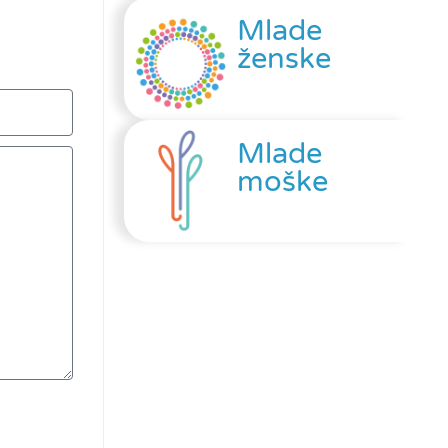
Mlade
ženske
Mlade
moške