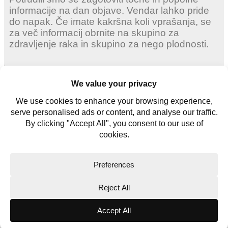
informacije na dan objave. Vendar lahko pride
do napak. Če imate kakršna koli vprašanja, se
za več informacij obrnite na skupino za
zdravljenje raka in skupino za nego plodnosti.
Odrasle ženske
Mlade ženske
Mlade moške
Kontaktiraj nas
Glosar
Copyright © 2026. All rights reserved.
Website Terms
Privacy Policy
Cookie Policy