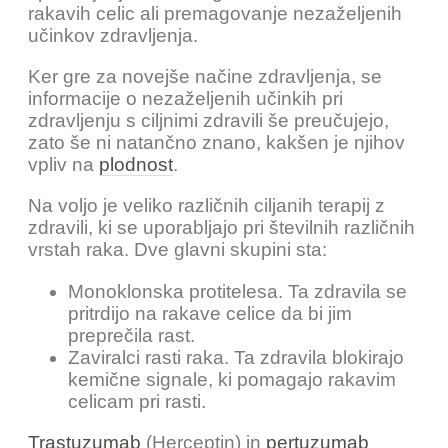
rakavih celic ali premagovanje nezaželjenih
učinkov zdravljenja.
Ker gre za novejše načine zdravljenja, se
informacije o nezaželjenih učinkih pri
zdravljenju s ciljnimi zdravili še preučujejo,
zato še ni natančno znano, kakšen je njihov
vpliv na
plodnost
.
Na voljo je veliko različnih ciljanih terapij z
zdravili, ki se uporabljajo pri številnih različnih
vrstah raka. Dve glavni skupini sta:
Monoklonska protitelesa. Ta zdravila se
pritrdijo na rakave celice da bi jim
preprečila rast.
Zaviralci rasti raka. Ta zdravila blokirajo
kemične signale, ki pomagajo rakavim
celicam pri rasti.
Trastuzumab
(Herceptin) in
pertuzumab