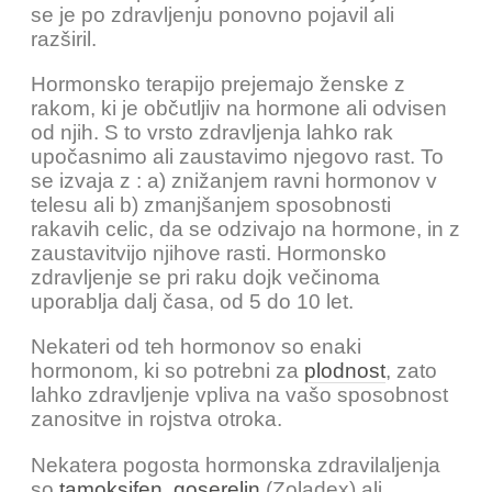
se je po zdravljenju ponovno pojavil ali
razširil.
Hormonsko terapijo prejemajo ženske z
rakom, ki je občutljiv na hormone ali odvisen
od njih. S to vrsto zdravljenja lahko rak
upočasnimo ali zaustavimo njegovo rast. To
se izvaja z : a) znižanjem ravni hormonov v
telesu ali b) zmanjšanjem sposobnosti
rakavih celic, da se odzivajo na hormone, in z
zaustavitvijo njihove rasti. Hormonsko
zdravljenje se pri raku dojk večinoma
uporablja dalj časa, od 5 do 10 let.
Nekateri od teh hormonov so enaki
hormonom, ki so potrebni za
plodnost
, zato
lahko zdravljenje vpliva na vašo sposobnost
zanositve in rojstva otroka.
Nekatera pogosta hormonska zdravilaljenja
so
tamoksifen
,
goserelin
(Zoladex) ali