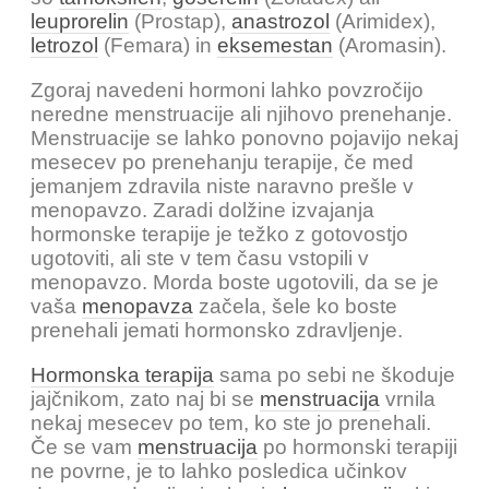
leuprorelin
(Prostap),
anastrozol
(Arimidex),
letrozol
(Femara) in
eksemestan
(Aromasin).
Zgoraj navedeni hormoni lahko povzročijo
neredne menstruacije ali njihovo prenehanje.
Menstruacije se lahko ponovno pojavijo nekaj
mesecev po prenehanju terapije, če med
jemanjem zdravila niste naravno prešle v
menopavzo. Zaradi dolžine izvajanja
hormonske terapije je težko z gotovostjo
ugotoviti, ali ste v tem času vstopili v
menopavzo. Morda boste ugotovili, da se je
vaša
menopavza
začela, šele ko boste
prenehali jemati hormonsko zdravljenje.
Hormonska terapija
sama po sebi ne škoduje
jajčnikom, zato naj bi se
menstruacija
vrnila
nekaj mesecev po tem, ko ste jo prenehali.
Če se vam
menstruacija
po hormonski terapiji
ne povrne, je to lahko posledica učinkov