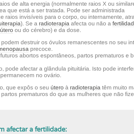
aios de alta energia (normalmente raios X ou similar
ea que está a ser tratada. Pode ser administrada
 raios invisíveis para o corpo, ou internamente, atr
iterapia
). Se a
radioterapia
afecta ou não a
fertilida
útero
ou do cérebro) e da dose.
podem destruir os óvulos remanescentes no seu int
menopausa
precoce.
futuros abortos espontâneos, partos prematuros e
 pode afectar a glândula pituitária. Isto pode interfe
ue permanecem no ovário.
o, que expôs o seu
útero
à
radioterapia
têm muito m
u partos prematuros do que as mulheres que não fiz
afectar a fertilidade: