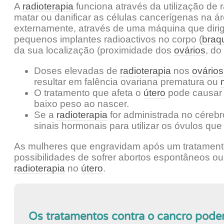
A
radioterapia
funciona através da utilização de r
matar ou danificar as células cancerígenas na ár
externamente, através de uma máquina que dirige
pequenos implantes radioactivos no corpo (
braqu
da sua localização (proximidade dos
ovários
, do
Doses elevadas de
radioterapia
nos
ovários
resultar em falência ovariana prematura ou
O tratamento que afeta o
útero
pode causar 
baixo peso ao nascer.
Se a
radioterapia
for administrada no cérebro,
sinais hormonais para utilizar os óvulos q
As mulheres que engravidam após um tratament
possibilidades de sofrer abortos espontâneos o
radioterapia
no
útero
.
Os tratamentos contra o cancro podem 