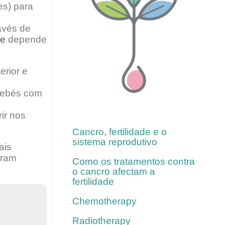
es) para
avés de
de
depende
erior e
 bebés com
Para mais informações, siga
estes links
rir nos
Cancro, fertilidade e o
sistema reprodutivo
ais
eram
Como os tratamentos contra
o cancro afectam a
fertilidade
Chemotherapy
Radiotherapy