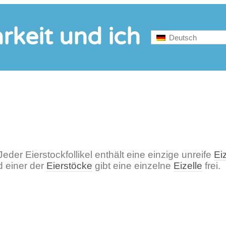
rkeit und ich
Deutsch
 Jeder Eierstockfollikel enthält eine einzige unreife
Ei
d einer der
Eierstöcke
gibt eine einzelne
Eizelle
frei.