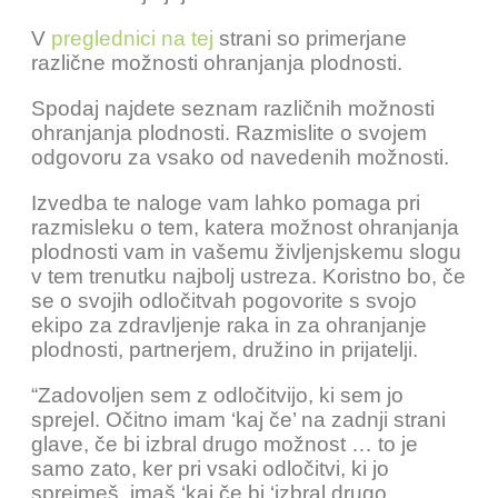
V
preglednici na tej
strani so primerjane
različne možnosti ohranjanja plodnosti.
Spodaj najdete seznam različnih možnosti
ohranjanja plodnosti. Razmislite o svojem
odgovoru za vsako od navedenih možnosti.
Izvedba te naloge vam lahko pomaga pri
razmisleku o tem, katera možnost ohranjanja
plodnosti vam in vašemu življenjskemu slogu
v tem trenutku najbolj ustreza. Koristno bo, če
se o svojih odločitvah pogovorite s svojo
ekipo za zdravljenje raka in za ohranjanje
plodnosti, partnerjem, družino in prijatelji.
“Zadovoljen sem z odločitvijo, ki sem jo
sprejel. Očitno imam ‘kaj če’ na zadnji strani
glave, če bi izbral drugo možnost … to je
samo zato, ker pri vsaki odločitvi, ki jo
sprejmeš, imaš ‘kaj če bi ‘izbral drugo