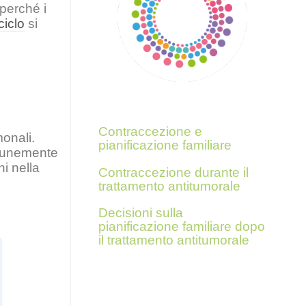
 perché i
ciclo
si
Segui questi link per
ulteriori informazioni
Contraccezione e
onali.
pianificazione familiare
omunemente
ni nella
Contraccezione durante il
trattamento antitumorale
Decisioni sulla
pianificazione familiare dopo
il trattamento antitumorale