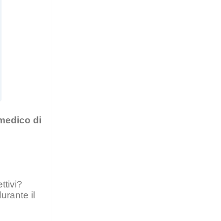
 medico di
ttivi?
urante il