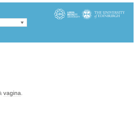
 à
vagina
.