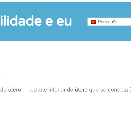
ilidade e eu
Português
o
 do útero
— a parte inferior do
útero
que se conecta