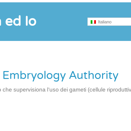
à ed Io
Italiano
d Embryology Authority
he supervisiona l’uso dei gameti (cellule riproduttiv